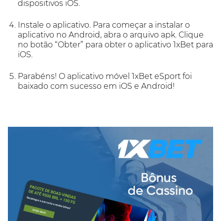
dispositivos iOS.
Instale o aplicativo. Para começar a instalar o
aplicativo no Android, abra o arquivo apk. Clique
no botão “Obter” para obter o aplicativo 1xBet para
iOS.
Parabéns! O aplicativo móvel 1xBet eSport foi
baixado com sucesso em iOS e Android!