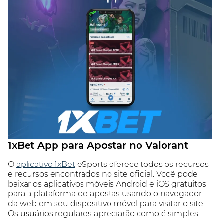
1xBet App para Apostar no Valorant
O
aplicativo 1xBet
eSports oferece todos os recursos
e recursos encontrados no site oficial. Você pode
baixar os aplicativos móveis Android e iOS gratuitos
para a plataforma de apostas usando o navegador
da web em seu dispositivo móvel para visitar o site.
Os usuários regulares apreciarão como é simples