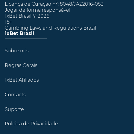
Licença de Curaçao nº: 8048/JAZ2016-053
Jogar de forma responsável
1xBet Brasil © 2026
18+
Gambling Laws and Regulations Brazil
1xBet Brasil
Sobre nós
Regras Gerais
1xBet Afiliados
Contacts
Suporte
Política de Privacidade