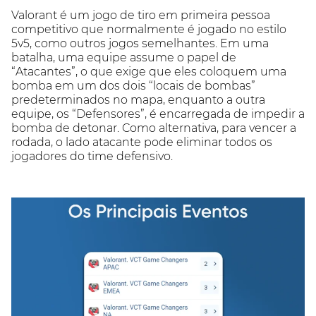
Valorant é um jogo de tiro em primeira pessoa
competitivo que normalmente é jogado no estilo
5v5, como outros jogos semelhantes. Em uma
batalha, uma equipe assume o papel de
“Atacantes”, o que exige que eles coloquem uma
bomba em um dos dois “locais de bombas”
predeterminados no mapa, enquanto a outra
equipe, os “Defensores”, é encarregada de impedir a
bomba de detonar. Como alternativa, para vencer a
rodada, o lado atacante pode eliminar todos os
jogadores do time defensivo.