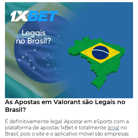
As Apostas em Valorant são Legais no
Brasil?
É definitivamente legal. Apostar em eSports com a
plataforma de apostas 1xBet é totalmente
legal
no
Brasil, pois o site e o aplicativo móvel são empresas