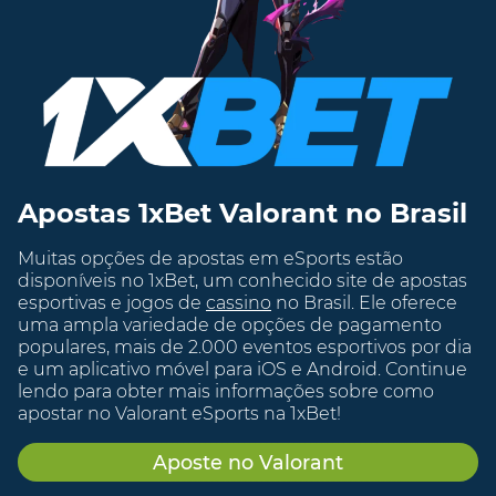
Apostas 1xBet Valorant no Brasil
Muitas opções de apostas em eSports estão
disponíveis no 1xBet, um conhecido site de apostas
esportivas e jogos de
cassino
no Brasil. Ele oferece
uma ampla variedade de opções de pagamento
populares, mais de 2.000 eventos esportivos por dia
e um aplicativo móvel para iOS e Android. Continue
lendo para obter mais informações sobre como
apostar no Valorant eSports na 1xBet!
Aposte no Valorant