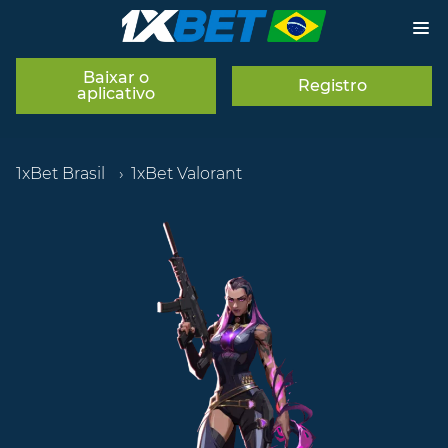
Baixar o
Registro
aplicativo
1xBet Brasil
1xBet Valorant