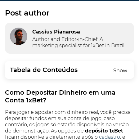
Post author
Cassius Pianarosa
Author and Editor-in-Chief. A
marketing specialist for 1xBet in Brazil.
Tabela de Conteúdos
Show
Como Depositar Dinheiro em uma
Conta 1xBet?
Para jogar e apostar com dinheiro real, você precisa
depositar fundos em sua conta de jogo, caso
contrário, os jogos só estarão disponíveis na versão
de demonstração. As opções de
depósito 1xBet
ficam disponíveis diretamente após o
cadastro
, e