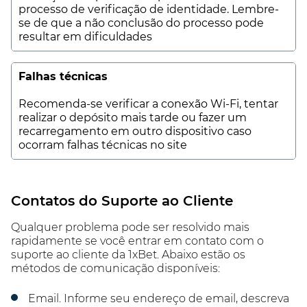
processo de verificação de identidade. Lembre-
se de que a não conclusão do processo pode
resultar em dificuldades
Falhas técnicas
Recomenda-se verificar a conexão Wi-Fi, tentar
realizar o depósito mais tarde ou fazer um
recarregamento em outro dispositivo caso
ocorram falhas técnicas no site
Contatos do Suporte ao Cliente
Qualquer problema pode ser resolvido mais
rapidamente se você entrar em contato com o
suporte ao cliente da 1xBet. Abaixo estão os
métodos de comunicação disponíveis:
Email. Informe seu endereço de email, descreva