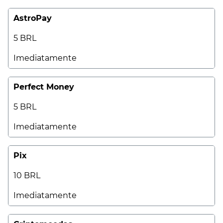
AstroPay
5 BRL
Imediatamente
Perfect Money
5 BRL
Imediatamente
Pix
10 BRL
Imediatamente