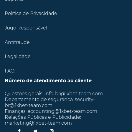
Política de Privacidade
Jogo Responsável
Antifraude
Legalidade
FAQ
Número de atendimento ao cliente
Questões gerais:
info-br@1xbet-team.com
Departamento de segurança:
security-
br@1xbet-team.com
Finanças:
accounting@1xbet-team.com
Relações Públicas e Publicidade:
marketing@1xbet-team.com