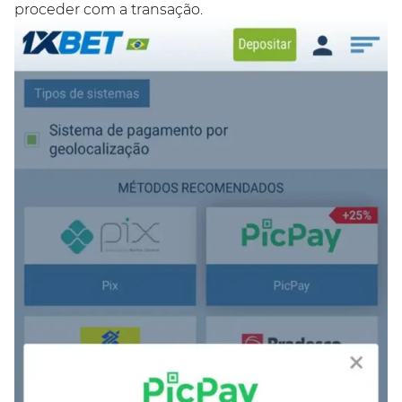
proceder com a transação.