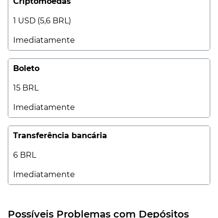
Criptomoedas
1 USD (5,6 BRL)
Imediatamente
Boleto
15 BRL
Imediatamente
Transferência bancária
6 BRL
Imediatamente
Possíveis Problemas com Depósitos