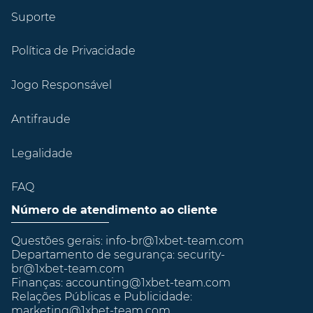
Suporte
Política de Privacidade
Jogo Responsável
Antifraude
Legalidade
FAQ
Número de atendimento ao cliente
Questões gerais:
info-br@1xbet-team.com
Departamento de segurança:
security-
br@1xbet-team.com
Finanças:
accounting@1xbet-team.com
Relações Públicas e Publicidade:
marketing@1xbet-team.com