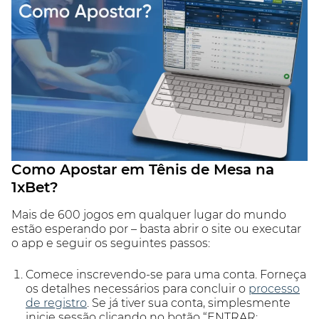
Como Apostar em Tênis de Mesa na
1xBet?
Mais de 600 jogos em qualquer lugar do mundo
estão esperando por – basta abrir o site ou executar
o app e seguir os seguintes passos:
Comece inscrevendo-se para uma conta. Forneça
os detalhes necessários para concluir o
processo
de registro
. Se já tiver sua conta, simplesmente
inicie sessão clicando no botão “ENTRAR;