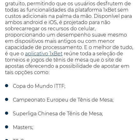
gratuito, permitindo que os usuários desfrutem de
todas as funcionalidades da plataforma 1xBet sem
custos adicionais na palma da mão. Disponível para
ambos android e iOS, é projetado para não
sobrecarregar os recursos do celular,
proporcionando um desempenho suave mesmo
em dispositivos mais antigos ou com menor
capacidade de processamento. E o melhor de tudo,
é que o
aplicativo 1xBet
reúne toda a seleção de
torneios e jogos de tênis de mesa que o site de
apostas oferecendo a possibilidade de apostar em
tais opções como:
Copa do Mundo ITTF;
Campeonato Europeu de Tênis de Mesa;
Superliga Chinesa de Tênis de Mesa;
Masters;