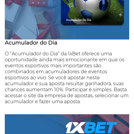
Acumulador do Dia
O “Acumulador do Dia” da 1xBet oferece uma
oportunidade ainda mais emocionante em que os
eventos esportivos mais importantes são
combinados em acumuladores de eventos
esportivos ao vivo. Se você apostar neste
acumulador e sua aposta resultar ganhadora, suas
chances aumentam 10%. Participar é simples. Basta
acessar o site da empresa de apostas, selecionar um
acumulador e fazer uma aposta.