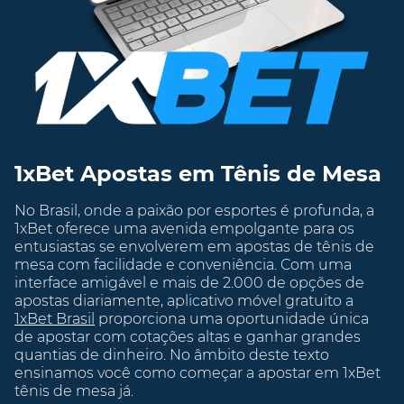
1xBet Apostas em Tênis de Mesa
No Brasil, onde a paixão por esportes é profunda, a
1xBet oferece uma avenida empolgante para os
entusiastas se envolverem em apostas de tênis de
mesa com facilidade e conveniência. Com uma
interface amigável e mais de 2.000 de opções de
apostas diariamente, aplicativo móvel gratuito a
1xBet Brasil
proporciona uma oportunidade única
de apostar com cotações altas e ganhar grandes
quantias de dinheiro. No âmbito deste texto
ensinamos você como começar a apostar em 1xBet
tênis de mesa já.