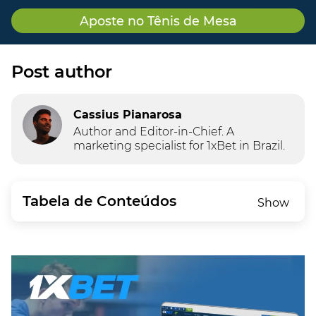
Aposte no Tênis de Mesa
Post author
Cassius Pianarosa
Author and Editor-in-Chief. A
marketing specialist for 1xBet in Brazil.
Tabela de Conteúdos
Show