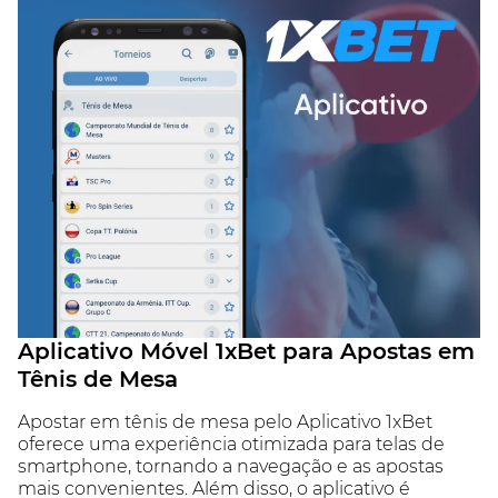
Aplicativo Móvel 1xBet para Apostas em
Tênis de Mesa
Apostar em tênis de mesa pelo Aplicativo 1xBet
oferece uma experiência otimizada para telas de
smartphone, tornando a navegação e as apostas
mais convenientes. Além disso, o aplicativo é