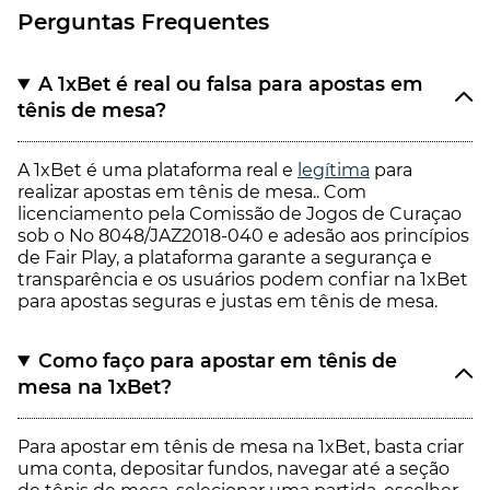
Perguntas Frequentes
A 1xBet é real ou falsa para apostas em
tênis de mesa?
A 1xBet é uma plataforma real e
legítima
para
realizar apostas em tênis de mesa.. Com
licenciamento pela Comissão de Jogos de Curaçao
sob o No 8048/JAZ2018-040 e adesão aos princípios
de Fair Play, a plataforma garante a segurança e
transparência e os usuários podem confiar na 1xBet
para apostas seguras e justas em tênis de mesa.
Como faço para apostar em tênis de
mesa na 1xBet?
Para apostar em tênis de mesa na 1xBet, basta criar
uma conta, depositar fundos, navegar até a seção