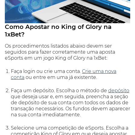
Como Apostar no King of Glory na
1xBet?
Os procedimentos listados abaixo devem ser
seguidos para fazer corretamente uma aposta
eSports em um jogo King of Glory na 1xBet:
Faça login ou crie uma conta.
Crie uma nova
conta
ou entre em uma já existente.
Faça um depósito. Escolha o método de
depósito
que deseja usar e, em seguida, preencha a seção
de depósito de sua conta com todos os dados de
transação necessários. Os fundos devem aparecer
na sua conta imediatamente.
Selecione uma competição de eSports. Escolha a
competição King of Glory em que deseja apostar.