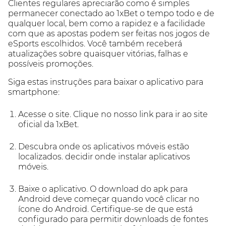
Clientes regulares apreciarão como é simples
permanecer conectado ao 1xBet o tempo todo e de
qualquer local, bem como a rapidez e a facilidade
com que as apostas podem ser feitas nos jogos de
eSports escolhidos. Você também receberá
atualizações sobre quaisquer vitórias, falhas e
possíveis promoções.
Siga estas instruções para baixar o aplicativo para
smartphone:
Acesse o site. Clique no nosso link para ir ao site
oficial da 1xBet.
Descubra onde os aplicativos móveis estão
localizados. decidir onde instalar aplicativos
móveis.
Baixe o aplicativo. O download do apk para
Android deve começar quando você clicar no
ícone do Android. Certifique-se de que está
configurado para permitir downloads de fontes