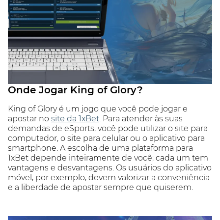
Onde Jogar King of Glory?
King of Glory é um jogo que você pode jogar e
apostar no
site da 1xBet
. Para atender às suas
demandas de eSports, você pode utilizar o site para
computador, o site para celular ou o aplicativo para
smartphone. A escolha de uma plataforma para
1xBet depende inteiramente de você; cada um tem
vantagens e desvantagens. Os usuários do aplicativo
móvel, por exemplo, devem valorizar a conveniência
e a liberdade de apostar sempre que quiserem.