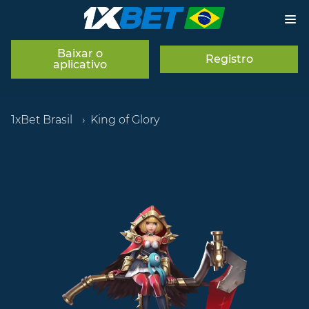
Baixar o
Registro
aplicativo
1xBet Brasil
King of Glory