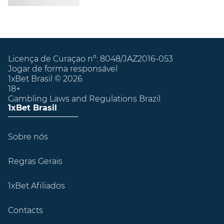
Licença de Curaçao nº: 8048/JAZ2016-053
Jogar de forma responsável
1xBet Brasil © 2026
18+
Gambling Laws and Regulations Brazil
1xBet Brasil
Sobre nós
Regras Gerais
1xBet Afiliados
Contacts