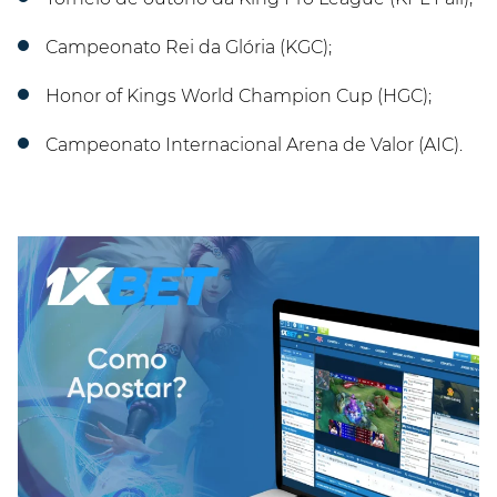
Campeonato Rei da Glória (KGC);
Honor of Kings World Champion Cup (HGC);
Campeonato Internacional Arena de Valor (AIC).