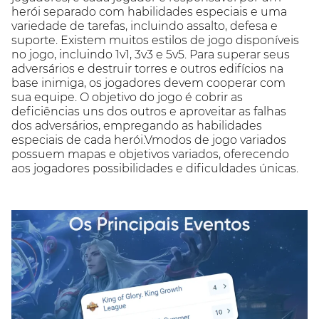
herói separado com habilidades especiais e uma
variedade de tarefas, incluindo assalto, defesa e
suporte. Existem muitos estilos de jogo disponíveis
no jogo, incluindo 1v1, 3v3 e 5v5. Para superar seus
adversários e destruir torres e outros edifícios na
base inimiga, os jogadores devem cooperar com
sua equipe. O objetivo do jogo é cobrir as
deficiências uns dos outros e aproveitar as falhas
dos adversários, empregando as habilidades
especiais de cada herói.Vmodos de jogo variados
possuem mapas e objetivos variados, oferecendo
aos jogadores possibilidades e dificuldades únicas.