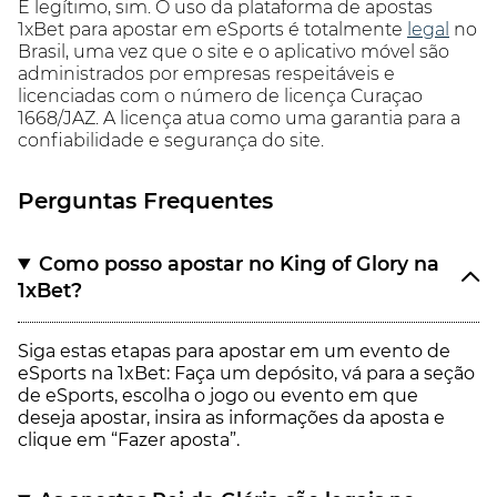
É legítimo, sim. O uso da plataforma de apostas
1xBet para apostar em eSports é totalmente
legal
no
Brasil, uma vez que o site e o aplicativo móvel são
administrados por empresas respeitáveis ​​e
licenciadas com o número de licença Curaçao
1668/JAZ. A licença atua como uma garantia para a
confiabilidade e segurança do site.
Perguntas Frequentes
Como posso apostar no King of Glory na
1xBet?
Siga estas etapas para apostar em um evento de
eSports na 1xBet: Faça um depósito, vá para a seção
de eSports, escolha o jogo ou evento em que
deseja apostar, insira as informações da aposta e
clique em “Fazer aposta”.