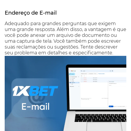
Endereço de E-mail
Adequado para grandes perguntas que exigem
uma grande resposta. Além disso, a vantagem é que
você pode anexar um arquivo de documento ou
uma captura de tela. Você também pode escrever
suas reclamações ou sugestões. Tente descrever
seu problema em detalhes e especificamente.