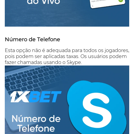
Número de Telefone
Esta opção não é adequada para todos os jogadores,
pois podem ser aplicadas taxas. Os usuários podem
fazer chamadas usando o Skype.