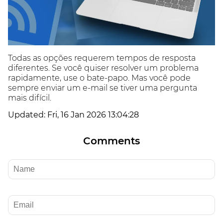
Todas as opções requerem tempos de resposta
diferentes. Se você quiser resolver um problema
rapidamente, use o bate-papo. Mas você pode
sempre enviar um e-mail se tiver uma pergunta
mais difícil.
Updated:
Fri, 16 Jan 2026 13:04:28
Comments