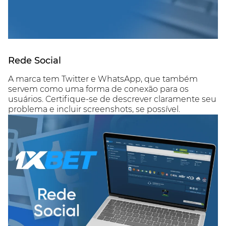
Rede Social
A marca tem Twitter e WhatsApp, que também
servem como uma forma de conexão para os
usuários. Certifique-se de descrever claramente seu
problema e incluir screenshots, se possível.