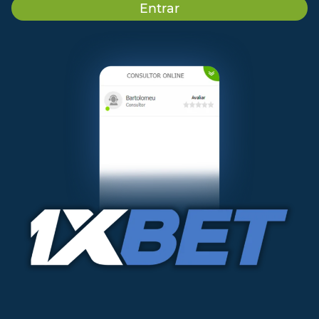
Entrar