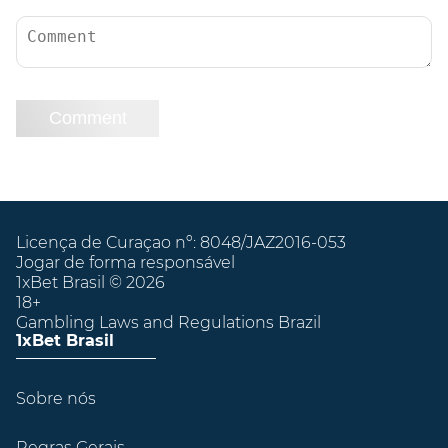
Comment
Licença de Curaçao nº: 8048/JAZ2016-053
Jogar de forma responsável
1xBet Brasil © 2026
18+
Gambling Laws and Regulations Brazil
1xBet Brasil
Sobre nós
Regras Gerais