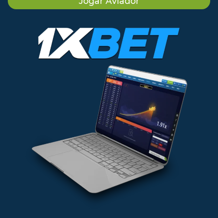
Jogar Aviador