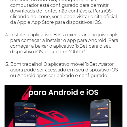
computador está configurado para permitir
downloads de fontes não confiáveis. Para iOS,
clicando no ícone, você pode visitar o site oficial
da Apple App Store para dispositivos iOS.
Instale o aplicativo. Basta executar o arquivo apk
para começar a instalar o app para Android. Para
começar a baixar o aplicativo 1xBet para o seu
dispositivo iOS, clique em “Obter”.
Bom trabalho! O aplicativo móvel 1xBet Aviator
agora pode ser acessado em seu dispositivo iOS
ou Android após ser baixado e configurado.