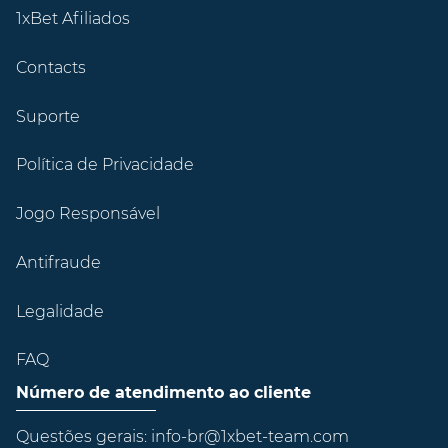
1xBet Afiliados
Contacts
Suporte
Política de Privacidade
Jogo Responsável
Antifraude
Legalidade
FAQ
Número de atendimento ao cliente
Questões gerais:
info-br@1xbet-team.com