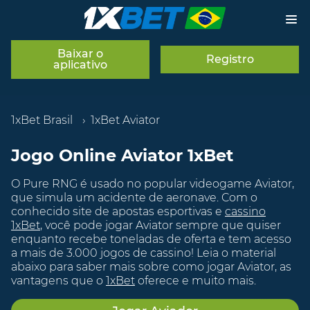
Baixar o
Registro
aplicativo
1xBet Brasil
1xBet Aviator
Jogo Online Aviator 1xBet
O Pure RNG é usado no popular videogame Aviator,
que simula um acidente de aeronave. Com o
conhecido site de apostas esportivas e
cassino
1xBet
, você pode jogar Aviator sempre que quiser
enquanto recebe toneladas de oferta e tem acesso
a mais de 3.000 jogos de cassino! Leia o material
abaixo para saber mais sobre como jogar Aviator, as
vantagens que o
1xBet
oferece e muito mais.