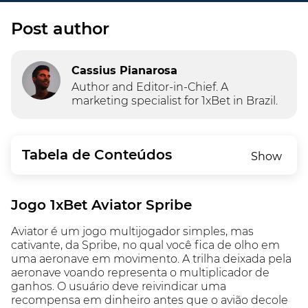
Post author
Cassius Pianarosa
Author and Editor-in-Chief. A
marketing specialist for 1xBet in Brazil.
Tabela de Conteúdos
Show
Jogo 1xBet Aviator Spribe
Aviator é um jogo multijogador simples, mas
cativante, da Spribe, no qual você fica de olho em
uma aeronave em movimento. A trilha deixada pela
aeronave voando representa o multiplicador de
ganhos. O usuário deve reivindicar uma
recompensa em dinheiro antes que o avião decole