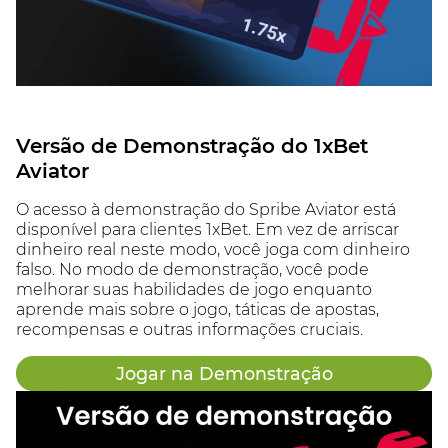
Versão de Demonstração do 1xBet
Aviator
O acesso à demonstração do Spribe Aviator está
disponível para clientes 1xBet. Em vez de arriscar
dinheiro real neste modo, você joga com dinheiro
falso. No modo de demonstração, você pode
melhorar suas habilidades de jogo enquanto
aprende mais sobre o jogo, táticas de apostas,
recompensas e outras informações cruciais.
Jogar na Demonstração