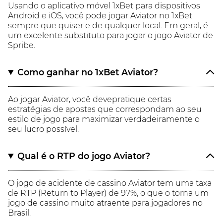
Usando o aplicativo móvel 1xBet para dispositivos
Android e iOS, você pode jogar Aviator no 1xBet
sempre que quiser e de qualquer local. Em geral, é
um excelente substituto para jogar o jogo Aviator de
Spribe.
Como ganhar no 1xBet Aviator?
Ao jogar Aviator, você devepratique certas
estratégias de apostas que correspondam ao seu
estilo de jogo para maximizar verdadeiramente o
seu lucro possível.
Qual é o RTP do jogo Aviator?
O jogo de acidente de cassino Aviator tem uma taxa
de RTP (Return to Player) de 97%, o que o torna um
jogo de cassino muito atraente para jogadores no
Brasil.