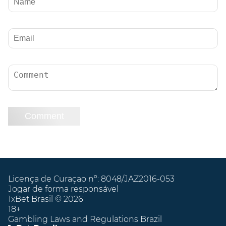
Comment
Licença de Curaçao nº: 8048/JAZ2016-053
Jogar de forma responsável
1xBet Brasil © 2026
18+
Gambling Laws and Regulations Brazil