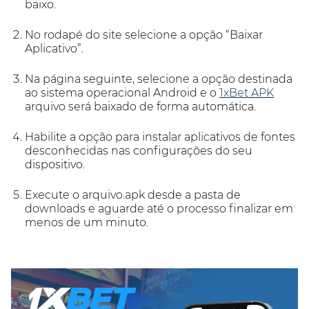
baixo.
No rodapé do site selecione a opção “Baixar
Aplicativo”.
Na página seguinte, selecione a opção destinada
ao sistema operacional Android e o
1xBet APK
arquivo será baixado de forma automática.
Habilite a opção para instalar aplicativos de fontes
desconhecidas nas configurações do seu
dispositivo.
Execute o arquivo.apk desde a pasta de
downloads e aguarde até o processo finalizar em
menos de um minuto.