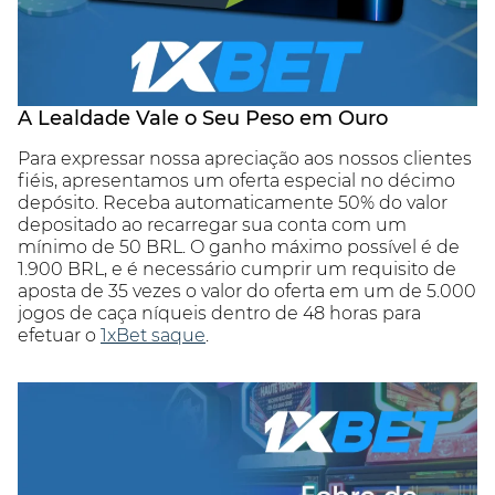
A Lealdade Vale o Seu Peso em Ouro
Para expressar nossa apreciação aos nossos clientes
fiéis, apresentamos um oferta especial no décimo
depósito. Receba automaticamente 50% do valor
depositado ao recarregar sua conta com um
mínimo de 50 BRL. O ganho máximo possível é de
1.900 BRL, e é necessário cumprir um requisito de
aposta de 35 vezes o valor do oferta em um de 5.000
jogos de caça níqueis dentro de 48 horas para
efetuar o
1xBet saque
.