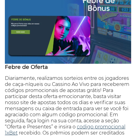
Febre de Oferta
Diariamente, realizamos sorteios entre os jogadores
de caça-níqueis ou Cassino Ao Vivo para receberem
códigos promocionais de apostas grátis! Para
participar desta oferta emocionante, basta visitar
nosso site de apostas todos os dias e verificar suas
mensagens ou caixa de entrada para ver se você foi
agraciado com algum código promocional. Em
seguida, faça login na sua conta, acesse a seção
“Oferta e Presentes” e insira o
codigo promocional
1xBet
recebido. Os prêmios podem ser creditados