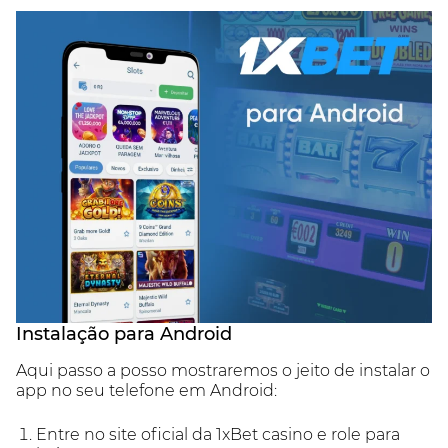
Instalação para Android
Aqui passo a posso mostraremos o jeito de instalar o
app no seu telefone em Android:
Entre no site oficial da 1xBet casino e role para