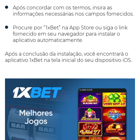
Após concordar com os termos, insira as
informações necessárias nos campos fornecidos.
Procure por “1xBet” na App Store ou siga o link
fornecido em seu navegador para instalar o
aplicativo automaticamente.
Após a conclusão da instalação, você encontrará o
aplicativo 1xBet na tela inicial do seu dispositivo iOS.