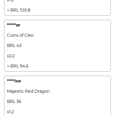
+ BRL 100.8
*****or
Coins of Cleo
BRL 43
x2.2
+ BRL 94.6
****ivo
Majestic Red Dragon
BRL 36
x1.2