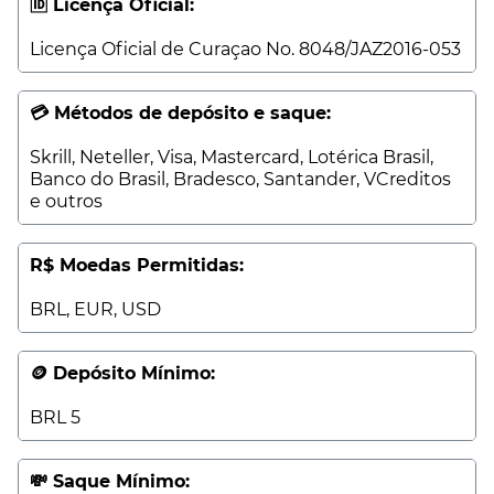
🆔 Licença Oficial:
Licença Oficial de Curaçao No. 8048/JAZ2016-053
💳 Métodos de depósito e saque:
Skrill, Neteller, Visa, Mastercard, Lotérica Brasil,
Banco do Brasil, Bradesco, Santander, VCreditos
e outros
R$ Moedas Permitidas:
BRL, EUR, USD
🪙 Depósito Mínimo:
BRL 5
💸 Saque Mínimo: