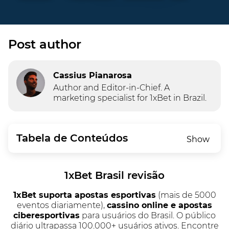
Post author
Cassius Pianarosa
Author and Editor-in-Chief. A
marketing specialist for 1xBet in Brazil.
Tabela de Conteúdos
Show
1xBet Brasil revisão
1xBet suporta apostas esportivas
(mais de 5000
eventos diariamente),
cassino online e apostas
ciberesportivas
para usuários do Brasil. O público
diário ultrapassa 100.000+ usuários ativos. Encontre