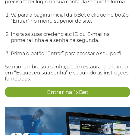
precisa fazer login na sua conta da seguinte forma:
Vá para a página inicial da 1xBet e clique no botão
“Entrar” no menu superior do site.
Insira as suas credenciais: ID ou E-mail na
primeira linha e a senha na segunda.
Prima o botão “Entrar” para acessar o seu perfil.
Se não lembra sua senha, pode restaurá-la clicando
em “Esqueceu sua senha” e seguindo as instruções
fornecidas.
Entrar na 1xBet