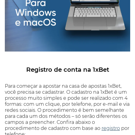
Registro de conta na 1xBet
Para começar a apostar na casa de apostas 1xBet,
você precisa se cadastrar. O cadastro na 1xBet é um
processo muito simples e pode ser realizado com 4
formas: com um clique, por telefone, por e-mail e via
redes sociais. O procedimento é bem semelhante
para cada um dos métodos – só serão diferentes os
campos a preencher. Confira abaixo o
procedimento de cadastro com base ao
registro
por
telefone: