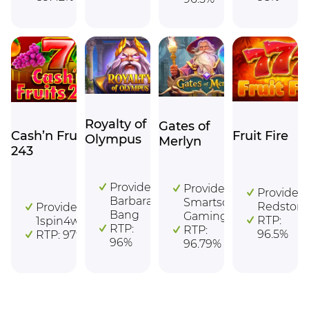
Royalty of
Gates of
Cash’n Fruits
Fruit Fire
Olympus
Merlyn
243
Provider:
Provider:
Provider:
Barbara
Smartsoft
Redston
Provider:
Bang
Gaming
RTP:
1spin4win
RTP:
RTP:
96.5%
RTP: 97%
96%
96.79%