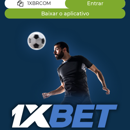
Entrar
1XBRCOM
Baixar o aplicativo