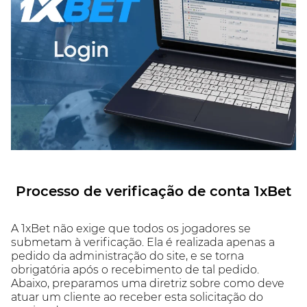
Processo de verificação de conta 1xBet
A 1xBet não exige que todos os jogadores se
submetam à verificação. Ela é realizada apenas a
pedido da administração do site, e se torna
obrigatória após o recebimento de tal pedido.
Abaixo, preparamos uma diretriz sobre como deve
atuar um cliente ao receber esta solicitação do