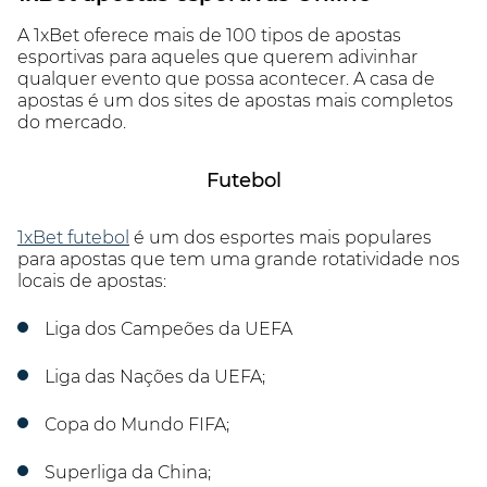
A 1xBet oferece mais de 100 tipos de apostas
esportivas para aqueles que querem adivinhar
qualquer evento que possa acontecer. A casa de
apostas é um dos sites de apostas mais completos
do mercado.
Futebol
1xBet futebol
é um dos esportes mais populares
para apostas que tem uma grande rotatividade nos
locais de apostas:
Liga dos Campeões da UEFA
Liga das Nações da UEFA;
Copa do Mundo FIFA;
Superliga da China;