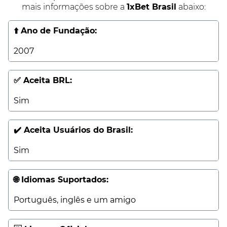
mais informações sobre a
1xBet Brasil
abaixo:
⬆️ Ano de Fundação:
2007
✅ Aceita BRL:
Sim
✔️ Aceita Usuários do Brasil:
Sim
🌐 Idiomas Suportados:
Português, inglês e um amigo