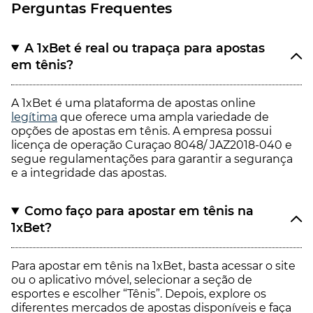
Perguntas Frequentes
A 1xBet é real ou trapaça para apostas
em tênis?
A 1xBet é uma plataforma de apostas online
legítima
que oferece uma ampla variedade de
opções de apostas em tênis. A empresa possui
licença de operação Curaçao 8048/ JAZ2018-040 e
segue regulamentações para garantir a segurança
e a integridade das apostas.
Como faço para apostar em tênis na
1xBet?
Para apostar em tênis na 1xBet, basta acessar o site
ou o aplicativo móvel, selecionar a seção de
esportes e escolher “Tênis”. Depois, explore os
diferentes mercados de apostas disponíveis e faça