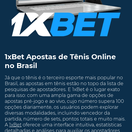
1xBet Apostas de Tênis Online
no Brasil
Já que o tênis é o terceiro esporte mais popular no
Brasil, as apostas em tênis estão no topo da lista de
pesquisas de apostadores. E 1xBet é o lugar exato
para isso: com uma ampla gama de opções de
apostas pré-jogo e ao vivo, cujo número supera 100
opções diariamente, os usuários podem explorar
diversas modalidades, incluindo vencedor da
partida, número de sets, pontos totais e muito mais.
A
1xBet
oferece uma interface intuitiva, estatísticas
detalhadas e análises para auxiliar os apostadores