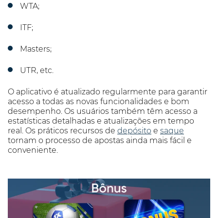
WTA;
ITF;
Masters;
UTR, etc.
O aplicativo é atualizado regularmente para garantir
acesso a todas as novas funcionalidades e bom
desempenho. Os usuários também têm acesso a
estatísticas detalhadas e atualizações em tempo
real. Os práticos recursos de
depósito
e
saque
tornam o processo de apostas ainda mais fácil e
conveniente.