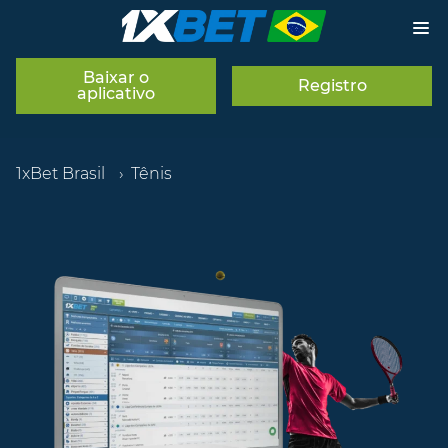
Baixar o
Registro
aplicativo
1xBet Brasil
Tênis