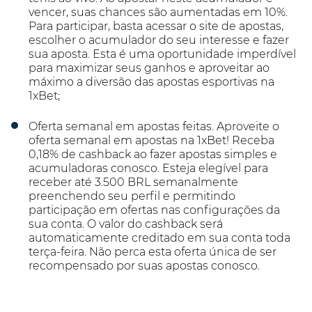
vencer, suas chances são aumentadas em 10%.
Para participar, basta acessar o site de apostas,
escolher o acumulador do seu interesse e fazer
sua aposta. Esta é uma oportunidade imperdível
para maximizar seus ganhos e aproveitar ao
máximo a diversão das apostas esportivas na
1xBet;
Oferta semanal em apostas feitas. Aproveite o
oferta semanal em apostas na 1xBet! Receba
0,18% de cashback ao fazer apostas simples e
acumuladoras conosco. Esteja elegível para
receber até 3.500 BRL semanalmente
preenchendo seu perfil e permitindo
participação em ofertas nas configurações da
sua conta. O valor do cashback será
automaticamente creditado em sua conta toda
terça-feira. Não perca esta oferta única de ser
recompensado por suas apostas conosco.