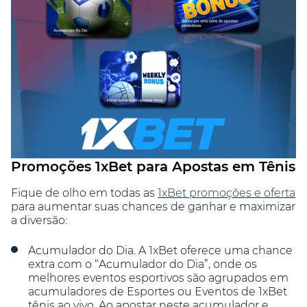
Promoções 1xBet para Apostas em Tênis
Fique de olho em todas as
1xBet promoções e oferta
para aumentar suas chances de ganhar e maximizar
a diversão:
Acumulador do Dia. A 1xBet oferece uma chance
extra com o “Acumulador do Dia”, onde os
melhores eventos esportivos são agrupados em
acumuladores de Esportes ou Eventos de 1xBet
tênis ao vivo. Ao apostar neste acumulador e