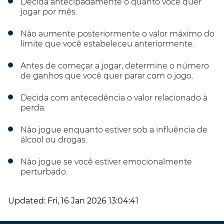
Decida antecipadamente o quanto você quer
jogar por mês.
Não aumente posteriormente o valor máximo do
limite que você estabeleceu anteriormente.
Antes de começar a jogar, determine o número
de ganhos que você quer parar com o jogo.
Decida com antecedência o valor relacionado à
perda.
Não jogue enquanto estiver sob a influência de
álcool ou drogas.
Não jogue se você estiver emocionalmente
perturbado.
Updated:
Fri, 16 Jan 2026 13:04:41