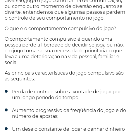
diversão, joga o jogo como forma de comunicação,
ou como outro momento de diversão enquanto se
diverte, entendemos que algumas pessoas perdem
o controle de seu comportamento no jogo.
O que é o comportamento compulsivo do jogo?
O comportamento compulsivo é quando uma
pessoa perde a liberdade de decidir se joga ou não,
e o jogo torna-se sua necessidade prioritária, o que
leva a uma deterioração na vida pessoal, familiar e
social.
As principais características do jogo compulsivo são
as seguintes:
Perda de controle sobre a vontade de jogar por
um longo período de tempo;
Aumento progressivo da freqüência do jogo e do
número de apostas;
Um desejo constante de jogar e ganhar dinheiro