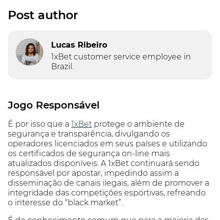
Post author
Lucas Ribeiro
1xBet customer service employee in
Brazil.
Jogo Responsável
É por isso que a
1xBet
protege o ambiente de
segurança e transparência, divulgando os
operadores licenciados em seus países e utilizando
os certificados de segurança on-line mais
atualizados disponíveis. A 1xBet continuará sendo
responsável por apostar, impedindo assim a
disseminação de canais ilegais, além de promover a
integridade das competições esportivas, refreando
o interesse do “black market”.