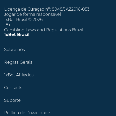
Licença de Curaçao nº: 8048/JAZ2016-053
Jogar de forma responsável
1xBet Brasil © 2026
18+
Gambling Laws and Regulations Brazil
1xBet Brasil
Sobre nós
Regras Gerais
1xBet Afiliados
Contacts
Suporte
Política de Privacidade