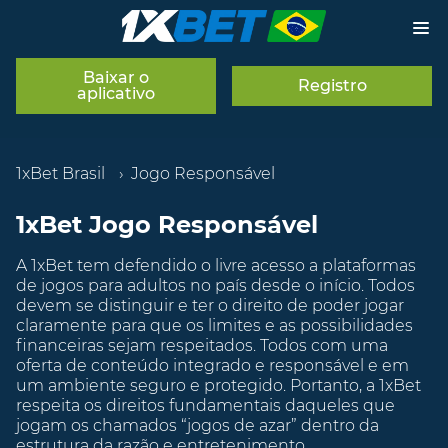
Baixar o
Registro
aplicativo
1xBet Brasil
Jogo Responsável
1xBet Jogo Responsável
A 1xBet tem defendido o livre acesso a plataformas
de jogos para adultos no país desde o início. Todos
devem se distinguir e ter o direito de poder jogar
claramente para que os limites e as possibilidades
financeiras sejam respeitados. Todos com uma
oferta de conteúdo integrado e responsável e em
um ambiente seguro e protegido. Portanto, a 1xBet
respeita os direitos fundamentais daqueles que
jogam os chamados “jogos de azar” dentro da
estrutura da razão e entretenimento.