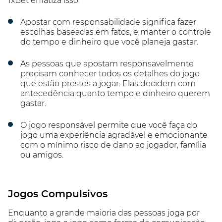
1xBet enfatiza isso:
Apostar com responsabilidade significa fazer
escolhas baseadas em fatos, e manter o controle
do tempo e dinheiro que você planeja gastar.
As pessoas que apostam responsavelmente
precisam conhecer todos os detalhes do jogo
que estão prestes a jogar. Elas decidem com
antecedência quanto tempo e dinheiro querem
gastar.
O jogo responsável permite que você faça do
jogo uma experiência agradável e emocionante
com o mínimo risco de dano ao jogador, família
ou amigos.
Jogos Compulsivos
Enquanto a grande maioria das pessoas joga por