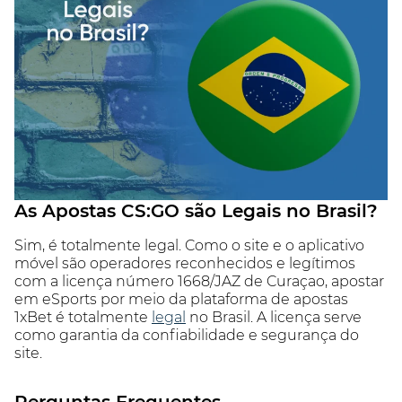
As Apostas CS:GO são Legais no Brasil?
Sim, é totalmente legal. Como o site e o aplicativo
móvel são operadores reconhecidos e legítimos
com a licença número 1668/JAZ de Curaçao, apostar
em eSports por meio da plataforma de apostas
1xBet é totalmente
legal
no Brasil. A licença serve
como garantia da confiabilidade e segurança do
site.