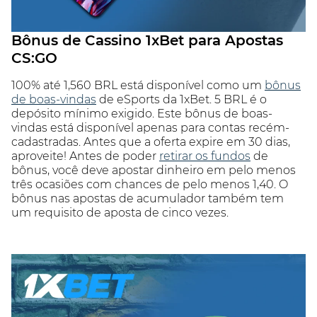
Bônus de Cassino 1xBet para Apostas
CS:GO
100% até 1,560 BRL está disponível como um
bônus
de boas-vindas
de eSports da 1xBet. 5 BRL é o
depósito mínimo exigido. Este bônus de boas-
vindas está disponível apenas para contas recém-
cadastradas. Antes que a oferta expire em 30 dias,
aproveite! Antes de poder
retirar os fundos
de
bônus, você deve apostar dinheiro em pelo menos
três ocasiões com chances de pelo menos 1,40. O
bônus nas apostas de acumulador também tem
um requisito de aposta de cinco vezes.