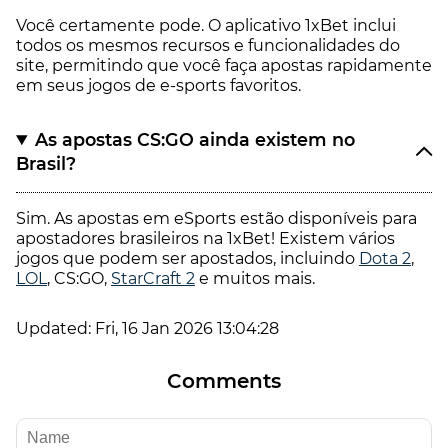
Você certamente pode. O aplicativo 1xBet inclui
todos os mesmos recursos e funcionalidades do
site, permitindo que você faça apostas rapidamente
em seus jogos de e-sports favoritos.
As apostas CS:GO ainda existem no
Brasil?
Sim. As apostas em eSports estão disponíveis para
apostadores brasileiros na 1xBet! Existem vários
jogos que podem ser apostados, incluindo
Dota 2
,
LOL
, CS:GO,
StarCraft 2
e muitos mais.
Updated:
Fri, 16 Jan 2026 13:04:28
Comments