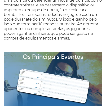
uma bomba ou defender um local de bomba; como
contraterroristas, eles desarmam o dispositivo ou
impedem a equipe de oposição de colocar a
bomba. Existem várias rodadas no jogo, e cada uma
pode durar até dois minutos. O jogo é ganho pelo
lado que terminar 16 rodadas primeiro. Ao derrotar
oponentes ou completar tarefas, os jogadores
podem ganhar dinheiro, que pode ser gasto na
compra de equipamentos e armas.