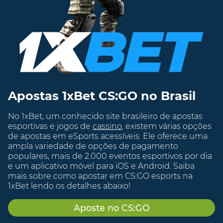
Apostas 1xBet CS:GO no Brasil
No 1xBet, um conhecido site brasileiro de apostas
esportivas e jogos de
cassino
, existem várias opções
de apostas em eSports acessíveis. Ele oferece uma
ampla variedade de opções de pagamento
populares, mais de 2.000 eventos esportivos por dia
e um aplicativo móvel para iOS e Android. Saiba
mais sobre como apostar em CS:GO esports na
1xBet lendo os detalhes abaixo!
Aposte no CS:GO