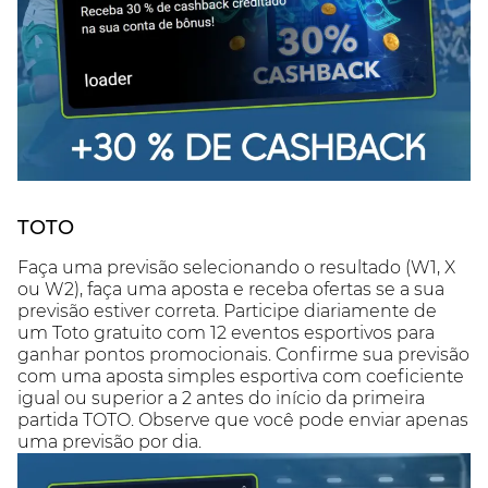
TOTO
Faça uma previsão selecionando o resultado (W1, X
ou W2), faça uma aposta e receba ofertas se a sua
previsão estiver correta. Participe diariamente de
um Toto gratuito com 12 eventos esportivos para
ganhar pontos promocionais. Confirme sua previsão
com uma aposta simples esportiva com coeficiente
igual ou superior a 2 antes do início da primeira
partida TOTO. Observe que você pode enviar apenas
uma previsão por dia.