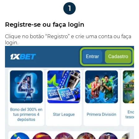
1
Registre-se ou faça login
Clique no botão “Registro” e crie uma conta ou faça
login.