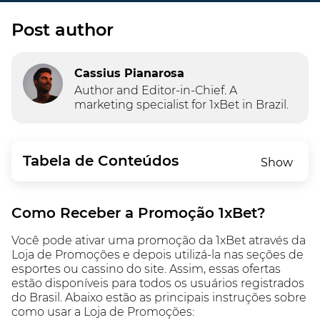
Post author
Cassius Pianarosa
Author and Editor-in-Chief. A
marketing specialist for 1xBet in Brazil.
Tabela de Conteúdos
Show
Como Receber a Promoção 1xBet?
Você pode ativar uma promoção da 1xBet através da
Loja de Promoções e depois utilizá-la nas seções de
esportes ou cassino do site. Assim, essas ofertas
estão disponíveis para todos os usuários registrados
do Brasil. Abaixo estão as principais instruções sobre
como usar a Loja de Promoções: