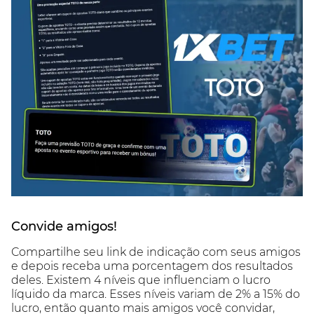
Convide amigos!
Compartilhe seu link de indicação com seus amigos
e depois receba uma porcentagem dos resultados
deles. Existem 4 níveis que influenciam o lucro
líquido da marca. Esses níveis variam de 2% a 15% do
lucro, então quanto mais amigos você convidar,