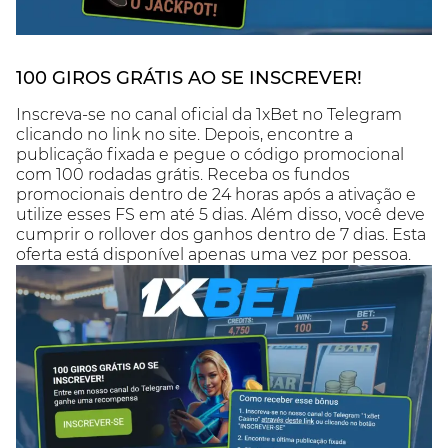
100 GIROS GRÁTIS AO SE INSCREVER!
Inscreva-se no canal oficial da 1xBet no Telegram
clicando no link no site. Depois, encontre a
publicação fixada e pegue o código promocional
com 100 rodadas grátis. Receba os fundos
promocionais dentro de 24 horas após a ativação e
utilize esses FS em até 5 dias. Além disso, você deve
cumprir o rollover dos ganhos dentro de 7 dias. Esta
oferta está disponível apenas uma vez por pessoa.