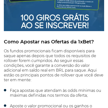
Como Apostar nas Ofertas da 1xBet?
Os fundos promocionais ficam disponíveis para
saque apenas depois que todos os requisitos de
rollover forem cumpridos. Ao seguir essas
condições, você garante a conversão do valor
adicional em saldo real em BRL para saque. Aqui
estão os principais pontos de rollover que você deve
ter em mente:
Faça apostas que atendam às odds mínimas ou
máximas definidas nos termos da oferta;
Aposte o valor promocional ou os ganhos o