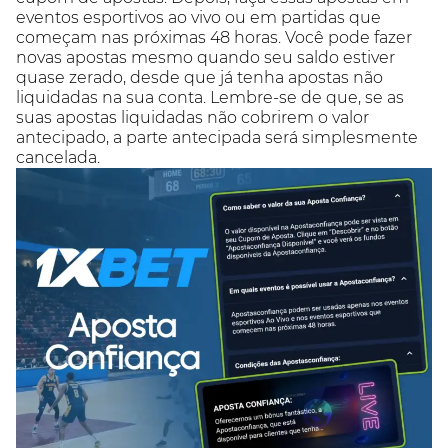
eventos esportivos ao vivo ou em partidas que
começam nas próximas 48 horas. Você pode fazer
novas apostas mesmo quando seu saldo estiver
quase zerado, desde que já tenha apostas não
liquidadas na sua conta. Lembre-se de que, se as
suas apostas liquidadas não cobrirem o valor
antecipado, a parte antecipada será simplesmente
cancelada.