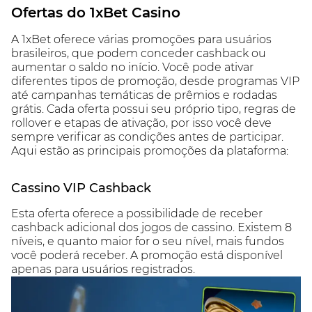
Ofertas do 1xBet Casino
A 1xBet oferece várias promoções para usuários
brasileiros, que podem conceder cashback ou
aumentar o saldo no início. Você pode ativar
diferentes tipos de promoção, desde programas VIP
até campanhas temáticas de prêmios e rodadas
grátis. Cada oferta possui seu próprio tipo, regras de
rollover e etapas de ativação, por isso você deve
sempre verificar as condições antes de participar.
Aqui estão as principais promoções da plataforma:
Cassino VIP Cashback
Esta oferta oferece a possibilidade de receber
cashback adicional dos jogos de cassino. Existem 8
níveis, e quanto maior for o seu nível, mais fundos
você poderá receber. A promoção está disponível
apenas para usuários registrados.