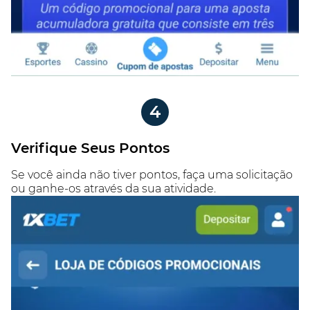
4
Verifique Seus Pontos
Se você ainda não tiver pontos, faça uma solicitação
ou ganhe-os através da sua atividade.