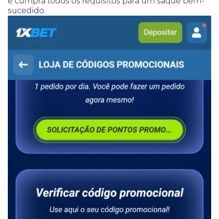
e cumpra todos os requisitos para um saque bem-
sucedido.