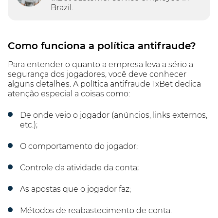
Brazil.
Como funciona a política antifraude?
Para entender o quanto a empresa leva a sério a
segurança dos jogadores, você deve conhecer
alguns detalhes. A política antifraude 1xBet dedica
atenção especial a coisas como:
De onde veio o jogador (anúncios, links externos,
etc.);
O comportamento do jogador;
Controle da atividade da conta;
As apostas que o jogador faz;
Métodos de reabastecimento de conta.