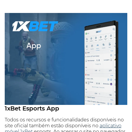
1xBet Esports App
Todos os recursos e funcionalidades disponíveis no
site oficial também estão disponíveis no
aplicativo
móvel 1xBet
esports. Ao acessar o site no navegador