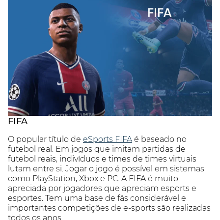
FIFA
O popular título de
eSports FIFA
é baseado no
futebol real. Em jogos que imitam partidas de
futebol reais, indivíduos e times de times virtuais
lutam entre si. Jogar o jogo é possível em sistemas
como PlayStation, Xbox e PC. A FIFA é muito
apreciada por jogadores que apreciam esports e
esportes. Tem uma base de fãs considerável e
importantes competições de e-sports são realizadas
todos os anos.