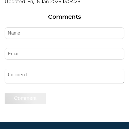
Updated:
Fri, 16 Jan 2026 13:04:28
Comments
Comment