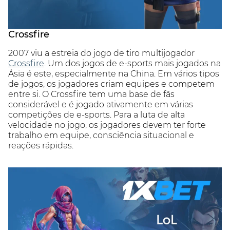
Crossfire
2007 viu a estreia do jogo de tiro multijogador
Crossfire
. Um dos jogos de e-sports mais jogados na
Ásia é este, especialmente na China. Em vários tipos
de jogos, os jogadores criam equipes e competem
entre si. O Crossfire tem uma base de fãs
considerável e é jogado ativamente em várias
competições de e-sports. Para a luta de alta
velocidade no jogo, os jogadores devem ter forte
trabalho em equipe, consciência situacional e
reações rápidas.