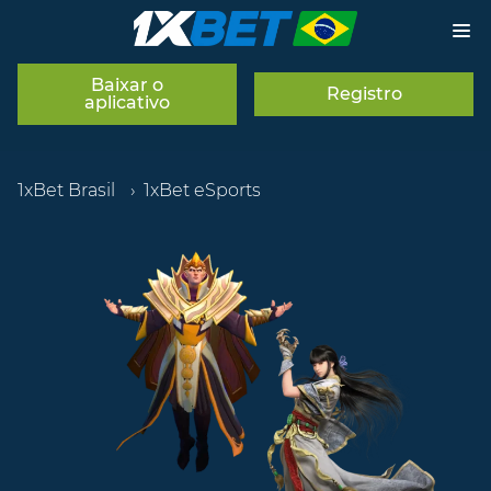
Baixar o
Registro
aplicativo
1xBet Brasil
1xBet eSports