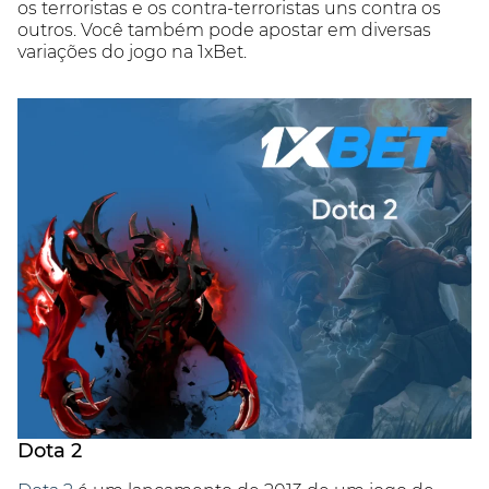
os terroristas e os contra-terroristas uns contra os
outros. Você também pode apostar em diversas
variações do jogo na 1xBet.
Dota 2