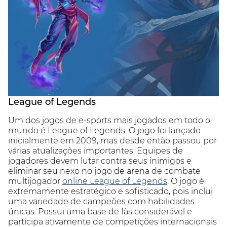
League of Legends
Um dos jogos de e-sports mais jogados em todo o
mundo é League of Legends. O jogo foi lançado
inicialmente em 2009, mas desde então passou por
várias atualizações importantes. Equipes de
jogadores devem lutar contra seus inimigos e
eliminar seu nexo no jogo de arena de combate
multijogador
online League of Legends
. O jogo é
extremamente estratégico e sofisticado, pois inclui
uma variedade de campeões com habilidades
únicas. Possui uma base de fãs considerável e
participa ativamente de competições internacionais