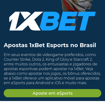
Apostas 1xBet Esports no Brasil
Em seus eventos de videogame preferidos, como
Counter Strike, Dota 2, King of Glory e Starcraft 2,
entre muitos outros, os entusiastas e jogadores de
apostas esportivas podem apostar na 1xBet. Veja
abaixo como apostar nos jogos, os bônus oferecidos,
se a 1xBet oferece um aplicativo móvel para apostas
em eSports para Android e iOS e muito mais.
Aposte em eSports