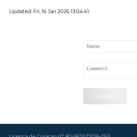
Updated:
Fri, 16 Jan 2026 13:04:41
Comment
Licença de Curaçao nº: 8048/JAZ2016-053