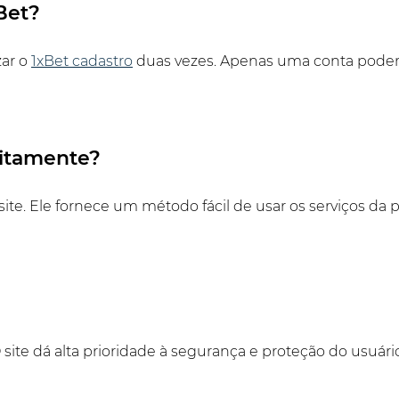
Bet?
zar o
1xBet cadastro
duas vezes. Apenas uma conta poderá 
uitamente?
ite. Ele fornece um método fácil de usar os serviços da
O site dá alta prioridade à segurança e proteção do usuár