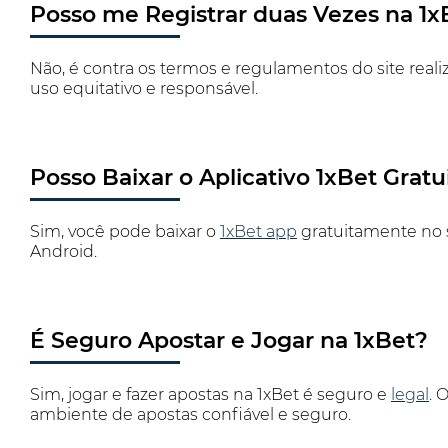
Posso me Registrar duas Vezes na 1x
Não, é contra os termos e regulamentos do site reali
uso equitativo e responsável.
Posso Baixar o Aplicativo 1xBet Grat
Sim, você pode baixar o
1xBet app
gratuitamente no s
Android.
É Seguro Apostar e Jogar na 1xBet?
Sim, jogar e fazer apostas na 1xBet é seguro e
legal
. 
ambiente de apostas confiável e seguro.