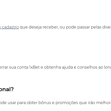
e cadastro
que deseja receber, ou pode passar pelas diver
rrar sua conta 1xBet e obtenha ajuda e conselhos ao lo
onal?
de usar para obter bônus e promoções que irão melhora