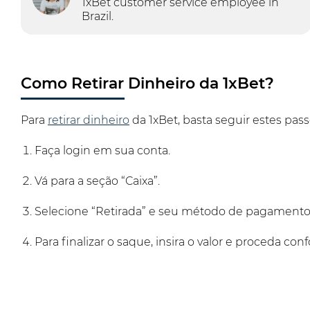
1xBet customer service employee in
Brazil.
Como Retirar Dinheiro da 1xBet?
Para
retirar dinheiro
da 1xBet, basta seguir estes pass
Faça login em sua conta.
Vá para a seção “Caixa”.
Selecione “Retirada” e seu método de pagamento 
Para finalizar o saque, insira o valor e proceda con